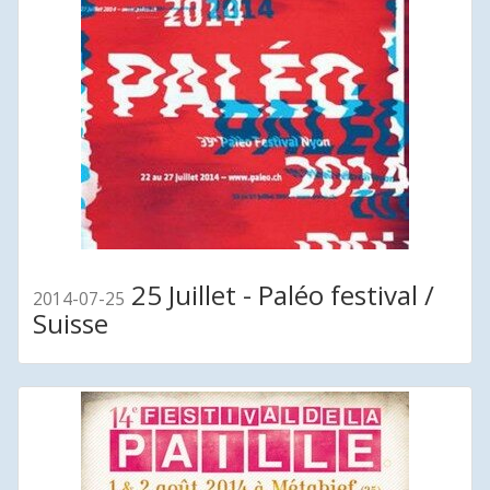
25 Juillet - Paléo festival /
2014-07-25
Suisse