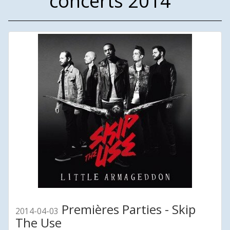
concerts 2014
Premières Parties - Skip
2014-04-03
The Use