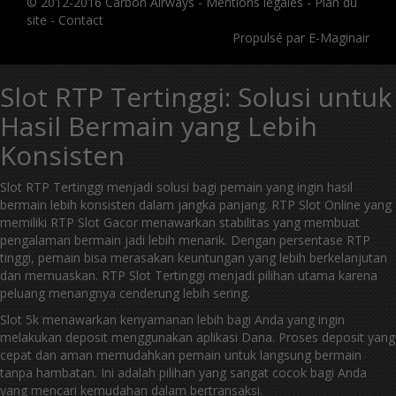
© 2012-2016 Carbon Airways -
Mentions légales
-
Plan du
site
-
Contact
Propulsé par E-Maginair
Slot RTP Tertinggi: Solusi untuk
Hasil Bermain yang Lebih
Konsisten
Slot RTP Tertinggi menjadi solusi bagi pemain yang ingin hasil
bermain lebih konsisten dalam jangka panjang.
RTP Slot
Online yang
memiliki RTP Slot Gacor menawarkan stabilitas yang membuat
pengalaman bermain jadi lebih menarik. Dengan persentase RTP
tinggi, pemain bisa merasakan keuntungan yang lebih berkelanjutan
dan memuaskan. RTP Slot Tertinggi menjadi pilihan utama karena
peluang menangnya cenderung lebih sering.
Slot 5k
menawarkan kenyamanan lebih bagi Anda yang ingin
melakukan deposit menggunakan aplikasi Dana. Proses deposit yang
cepat dan aman memudahkan pemain untuk langsung bermain
tanpa hambatan. Ini adalah pilihan yang sangat cocok bagi Anda
yang mencari kemudahan dalam bertransaksi.