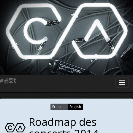
Toggl
navig
Français
English
Roadmap des