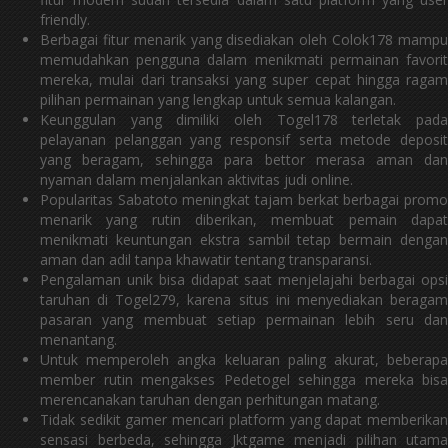
friendly.
Berbagai fitur menarik yang disediakan oleh
Colok178
mamp
memudahkan pengguna dalam menikmati permainan favorit
mereka, mulai dari transaksi yang super cepat hingga ragam
pilihan permainan yang lengkap untuk semua kalangan.
Keunggulan yang dimiliki oleh
Togel178
terletak pad
pelayanan pelanggan yang responsif serta metode deposit
yang beragam, sehingga para bettor merasa aman dan
nyaman dalam menjalankan aktivitas judi online.
Popularitas
Sabatoto
meningkat tajam berkat berbagai prom
menarik yang rutin diberikan, membuat pemain dapat
menikmati keuntungan ekstra sambil tetap bermain dengan
aman dan adil tanpa khawatir tentang transparansi.
Pengalaman unik bisa didapat saat menjelajahi berbagai opsi
taruhan di
Togel279
, karena situs ini menyediakan beraga
pasaran yang membuat setiap permainan lebih seru dan
menantang.
Untuk memperoleh angka keluaran paling akurat, beberapa
member rutin mengakses
Pedetogel
sehingga mereka bisa
merencanakan taruhan dengan perhitungan matang.
Tidak sedikit gamer mencari platform yang dapat memberikan
sensasi berbeda, sehingga
Jktgame
menjadi pilihan utama