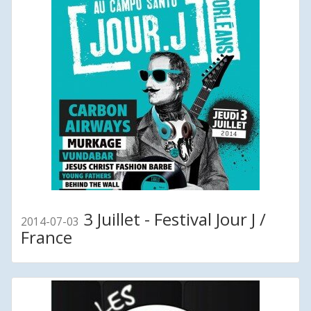
3 Juillet - Festival Jour J /
2014-07-03
France