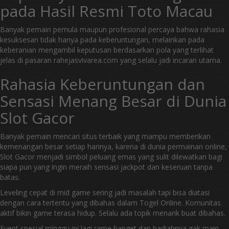
pada Hasil Resmi Toto Macau
Banyak pemain pemula maupun profesional percaya bahwa rahasia
kesuksesan tidak hanya pada keberuntungan, melainkan pada
keberanian mengambil keputusan berdasarkan pola yang terlihat
jelas di pasaran
rahejasvivarea.com
yang selalu jadi incaran utama.
Rahasia Keberuntungan dan
Sensasi Menang Besar di Dunia
Slot Gacor
Banyak pemain mencari situs terbaik yang mampu memberikan
kemenangan besar setiap harinya, karena di dunia permainan online,
Slot Gacor
menjadi simbol peluang emas yang sulit dilewatkan bagi
siapa pun yang ingin meraih sensasi jackpot dan keseruan tanpa
batas.
Leveling cepat di mid game sering jadi masalah tapi bisa diatasi
dengan cara tertentu yang dibahas dalam
Togel Online
. Komunitas
aktif bikin game terasa hidup. Selalu ada topik menarik buat dibahas.
Event spesial minggu ini lagi rame banget dan hadiahnya gak main-