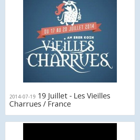
19 Juillet - Les Vieilles
2014-07-19
Charrues / France