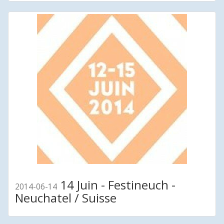
14 Juin - Festineuch -
2014-06-14
Neuchatel / Suisse