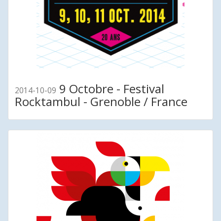
9 Octobre - Festival
2014-10-09
Rocktambul - Grenoble / France