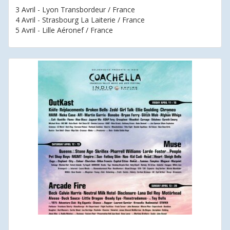
3 Avril - Lyon Transbordeur / France
4 Avril - Strasbourg La Laiterie / France
5 Avril - Lille Aéronef / France